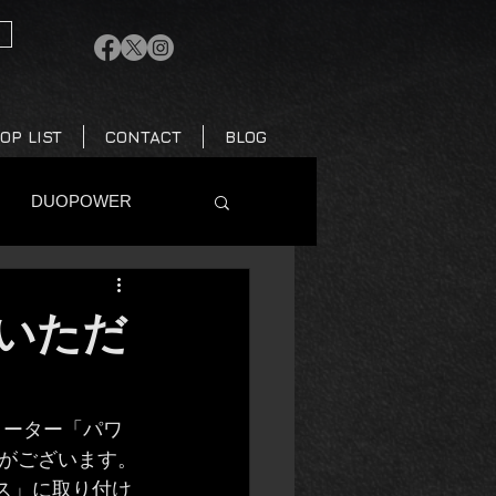
OP LIST
CONTACT
BLOG
DUOPOWER
imal.bike
併用いただ
 PLATE
がございます。
リーズ
業務連絡
ス」に取り付け