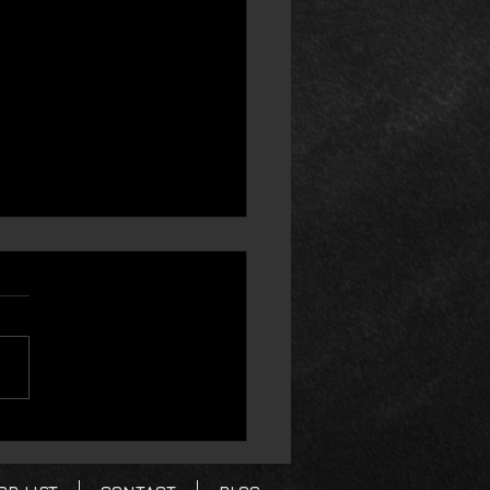
ラインナップ情報】
er2max Simano MTB