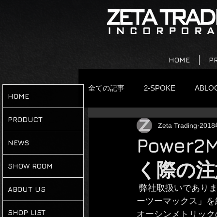
HOME
P
全ての記事
2-SPOKE
ABLO
HOME
PRODUCT
Zeta Trading
201
eecycleworks
ESSAX
Power
NEWS
く際の注
MOLTEN SPEED WAX
MOR
SHOW ROOM
 弊社取扱いであります、オーバルギア板「オーシンメトリック」とパワーメーター「パワ
ABOUT US
ーツーマックス」を
POWER2MAX
ROODOL
SHOP LIST
オーシンメトリック