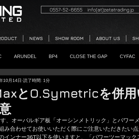
0557-52-6655 info(at)zetatrading.jp
RODUCT
NEWS
SHOW ROOM
ABOUT US
SH
C
ARUNDEL
BP4
CLOSE THE GAP
CYFAC
8年10月14日
読了時間: 1分
FMB
HAERO CARBON
LOURI
MAGPED
min
2MaxとO.Symetricを
意
GAN BLUE
NIKOLA PEDAL
O.SYMETRIC
PEDAL
組み合わせてお使いいただく際にご注意いただきたい点
Showroom&Cafe
WICKWERKS
意外と便利な製品シ
のインナー36T以下を使いますと、「パワーツーマック