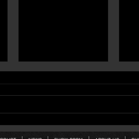
power2max トラック用
【新
pow
用