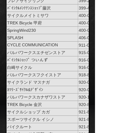
ブレアサイクリング
399-2431
ﾊﾞｲｼｸﾙﾒﾝﾃﾅﾝｽｼｮｯﾌﾟ藤沢
399-4601
サイクルメイトミサワ
400-0043
TREK Bicycle 甲府
400-0803
SpringWind230
400-0844
SPLASH
406-0032
CYCLE COMMUNICATION
911-0802
NATURAL
バルバワークスエチゼンストア
915-0096
ﾊﾞｲｼｸﾙｼｮｯﾌﾟ ついんず
916-0017
白崎サイクル
916-0047
バルバワークスフクイストア
918-8021
サイクランド マスナガ
920-0044
ｶﾂﾘｰｽﾞｻｲｸﾙ&ﾃﾞｻﾞｲﾝ
920-0277
バルバワークスカナザワストア
920-1155
TREK Bicycle 金沢
920-8204
サイクルショップ カガ
921-8146
スポーツサイクル イシノ
921-8148
バイクルート
921-8811