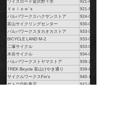
ワイズロード金沢野々市
921-8821
Ｖｅｌｏｗ’ｓ
921-8823
バルバワークスハクサンストア
924-0020
富山サイクリングセンター
930-0036
バルバワークスタカオカストア
933-0853
BICYCLE LAND M-2
933-0871
二塚サイクル
933-0943
木谷サイクル
934-0092
バルバワークストヤマストア
939-2705
TREK Bicycle 富山けやき通り
939-8208
サイクルワークスFin's
940-1161
サトウ自転車店
942-0001
バイクループ
943-0803
ｻｲｸﾙｼｮｯﾌﾟじょんのびたいむ
945-0043
タツミサイクル
949-1352
(有)佐藤自転車店
949-6600
みねやま自転車店
950-0166
TREK Bicycle 新潟
950-0981