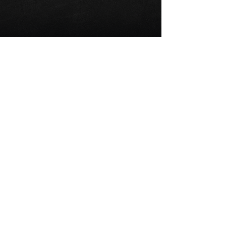
Shimano 4bolt
​トラックアダプタ
￥12,100 (税込)
ロード用PCD110-4Sシマノ互換クランク
にPCD144トラック用チェーンリングを
取付可能なアダプタ
・材質：アルミニウム
・対応：Shimano互換 PCD110 - 4アー
ムクランク + PCD144