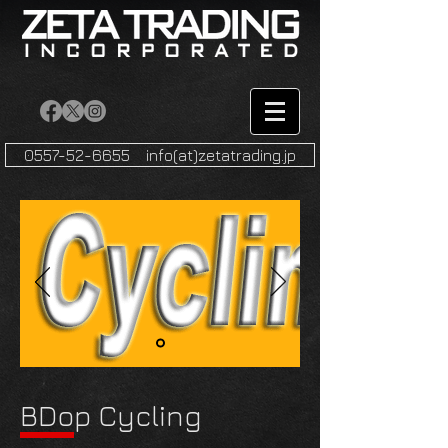
0557-52-6655 info(at)zetatrading.jp
BDop Cycling