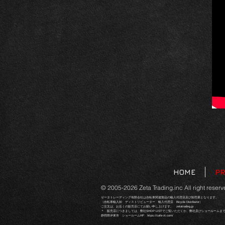
HOME
P
© 2005‐2026 Zeta Trading.inc All right reserv
ゼータトレーディング有限会社は自転車関連製品の輸入代理店及び卸売業となります。
（自転車輸入卸 ディストリビューター 輸入代理店 Bicycle Distributor）
ご注文は、お近くの販売店に
てお願い申し上げます。
zetatrading.jp
​＊ 販売店につきましては、弊社SHOP LISTでご覧いただくか、弊社及びショールームま
​静岡県伊東市
​​ショールームHP https:
//cafe-zt.com/