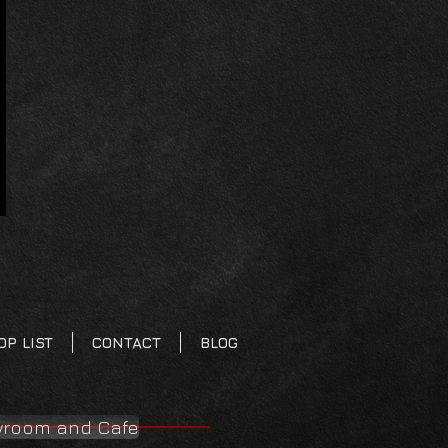
OP LIST
CONTACT
BLOG
room and Cafe