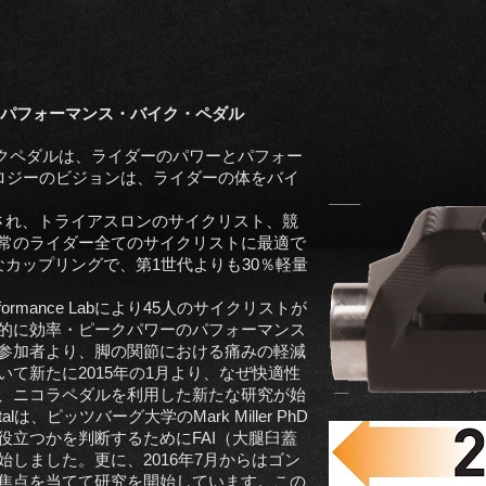
ハイパフォーマンス・バイク・ペダル
IVO™バイクペダルは、ライダーのパワーとパフォー
ノロジーのビジョンは、ライダーの体をバイ
され、トライアスロンのサイクリスト、競
常のライダー全てのサイクリストに最適で
カップリングで、第1世代よりも30％軽量
ormance Labにより45人のサイクリストが
的に効率・ピークパワーのパフォーマンス
参加者より、脚の関節における痛みの軽減
て新たに2015年の1月より、なぜ快適性
、ニコラペダルを利用した新たな研究が始
pitalは、ピッツバーグ大学のMark Miller PhD
役立つかを判断するためにFAI（大腿臼蓋
しました。更に、2016年7月からはゴン
焦点を当てて研究を開始しています。この