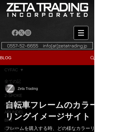
0557-52-6655 info(at)zetatrading.jp
BLOG
CYFAC
全ての記
事
Zeta Trading
2-SPOKE
自転車フレームのカラー
ABLOC
ARUNDEL
リングイメージサイト
BP4
フレームを購入する時、どの様なカラーリン
CLOSE