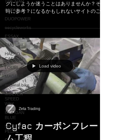
THE GAP
グにしようか迷うことはありませんか？その
CYFAC
時に参考？になるかもしれないサイトのご紹
介。こちらは、弊社で取り扱いをさせていた
DUOPOWER
だいておりますシファック社のカラーオーダ
eecycleworks
ー用サイトです。こちらでは、主なパターン
ESSAX
が数種類用意されており、選んでいた...
FMB
HAERO
CARBON
Load video
LOURI
MAGPED
minimal.bike
MOLTEN
SPEED
WAX
Zeta Trading
MORGAN
BLUE
Cyfac カーボンフレー
NIKOLA
PEDAL
ム工程