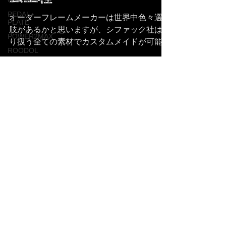
O.SYMETRIC
PEDAL
オーダーフレームメーカーは世界中色々選択
PLATE
肢があるかと思いますが、シファック社は取
POWER2MAX
り扱う全ての素材でカスタムメイドが可能で
ROODOL
す。特に、カーボンフレームのジオメトリー
Showroom&Cafe
（サイズ）までカスタムメイド出来るメーカ
ーは意外と少ないと思います。少し古いです
WICKWERKS
が、カーボンフレームの製造工程の動...
意外と便
利な製品
© 2005‐2026 Zeta Trading.inc All right reserved.
シリーズ
業務連絡
ゼータトレーディング有限会社は自転車関連製品の
輸入代理店及び卸売業となります。
（自転車輸入卸 ディストリビューター 輸入代理
店 Bicycle Distributor）
ご注文は、お近くの販売店に
てお願い申し上げま
す。
zetatrading.jp
​＊ 販売店につきましては、弊社SHOP LISTでご覧
いただくか、弊社及びショールームまでお問合せ下
さい。
​静岡県伊東市
​​ショールームHP https:
//cafe-
zt.com/