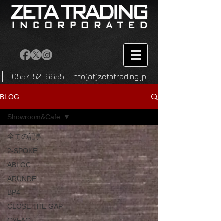
0557-52-6655 info(at)zetatrading.jp
BLOG
Showroom&Cafe
全ての記事
2-SPOKE
ABLOC
ARUNDEL
BP4
CLOSE THE GAP
CYFAC