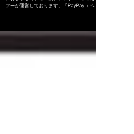
弊社ショールーム兼カフェ「カフェゼッツ」
におきまして、この度、ソフトバンク及びヤ
フーが運営しております、「PayPay（ペイ
ペイ）」に、ご縁あって登録させていただく
こととなりました。今までも、各種クレジッ
トカードや交通カード等、比較的フレキシブ
ルにご利用いただける様にしてお...