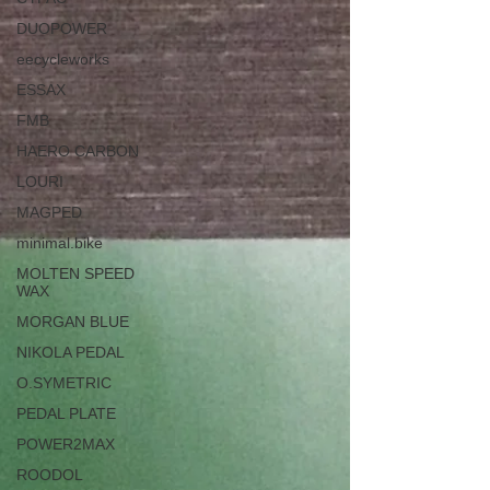
DUOPOWER
eecycleworks
ESSAX
FMB
HAERO CARBON
LOURI
MAGPED
minimal.bike
MOLTEN SPEED
WAX
MORGAN BLUE
NIKOLA PEDAL
O.SYMETRIC
PEDAL PLATE
POWER2MAX
ROODOL