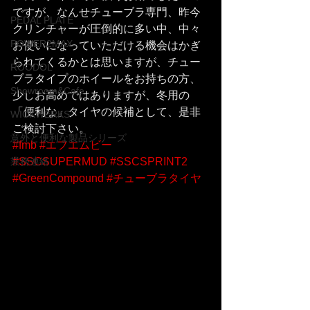
ですが、なんせチューブラ専門、昨今
PEDAL PLATE
クリンチャーが圧倒的に多い中、中々
POWER2MAX
お使いになっていただける機会はかぎ
られてくるかとは思いますが、チュー
ROODOL
ブラタイプのホイールをお持ちの方、
Showroom&Cafe
少しお高めではありますが、冬用の
「便利な」タイヤの候補として、是非
WICKWERKS
ご検討下さい。
意外と便利な製品シリーズ
#fmb
#エフエムビー
業務連絡
#SSCSUPERMUD
#SSCSPRINT2
#GreenCompound
#チューブラタイヤ