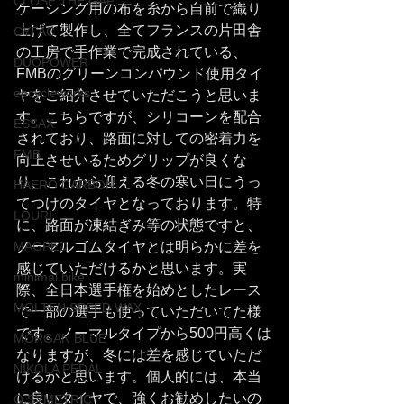
CLOSE THE GAP
ケーシング用の布を糸から自前で織り
上げて製作し、全てフランスの片田舎
CYFAC
の工房で手作業で完成されている、
DUOPOWER
FMBのグリーンコンパウンド使用タイ
eecycleworks
ヤをご紹介させていただこうと思いま
す。こちらですが、シリコーンを配合
ESSAX
されており、路面に対しての密着力を
FMB
向上させいるためグリップが良くな
り、これから迎える冬の寒い日にうっ
HAERO CARBON
てつけのタイヤとなっております。特
LOURI
に、路面が凍結ぎみ等の状態ですと、
MAGPED
ノーマルゴムタイヤとは明らかに差を
感じていただけるかと思います。実
minimal.bike
際、全日本選手権を始めとしたレース
MOLTEN SPEED WAX
で一部の選手も使っていただいてた様
です。ノーマルタイプから500円高くは
MORGAN BLUE
なりますが、冬には差を感じていただ
NIKOLA PEDAL
けるかと思います。個人的には、本当
に良いタイヤで、強くお勧めしたいの
O.SYMETRIC