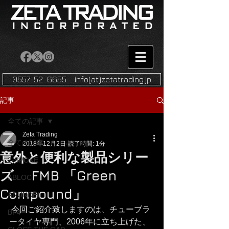
0557-52-6655 info(at)zetatrading.jp
記事
全ての記事
Zeta Trading
全ての記事
2018年12月2日
読了時間: 1分
意外と便利な製品シリー
2-SPOKE
ズ FMB 「Green
ABLOC
Compound」
ARUNDEL
 今回ご紹介致しますのは、チューブラ
BP4
ータイヤ専門、2006年に立ち上げた、