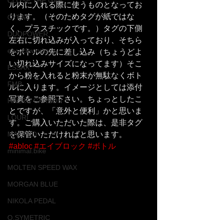
CLOSE THE GAP
ル内に入れる際に使うものとなってお
ります。（そのためタグが紙ではな
CYFAC
く、プラスチックです。）タグの下側
DUOPOWER
左右に切れ込みが入っており、そちら
eecycleworks
をボトルの先に差し込み（ちょうどよ
い切れ込みサイズになってます）そこ
ESSAX
から粉を入れると粉末が無駄なくボト
FMB
ルに入ります。イメージとしては添付
写真をご参照下さい。ちょっとしたこ
HAERO CARBON
とですが、「意外と便利」かと思いま
LOURI
す。ご購入いただいた際は、是非タグ
MAGPED
を保管いただければと思います。
#abloc
#エイブロック
#ボトル
minimal.bike
MOLTEN SPEED WAX
MORGAN BLUE
NIKOLA PEDAL
O.SYMETRIC