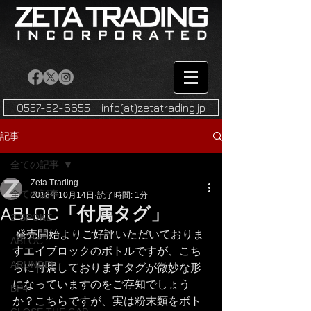
0557-52-6655 info(at)zetatrading.jp
記事
全ての記事
Zeta Trading
全ての記事
2018年10月14日
読了時間: 1分
ABLOC「付属タグ」
2-SPOKE
 発売開始よりご好評いただいておりま
ABLOC
すエイブロックのボトルですが、こち
ARUNDEL
らに付属しておりますタグが微妙な形
になっていますのをご存知でしょう
BP4
か？こちらですが、実は粉末類をボト